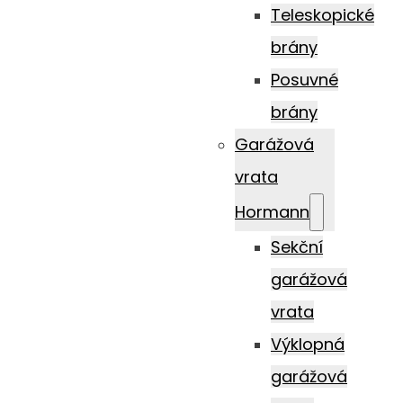
Teleskopické
brány
Posuvné
brány
Garážová
vrata
Hormann
Sekční
garážová
vrata
Výklopná
garážová