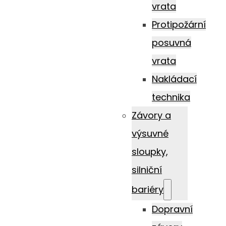
vrata
Protipožární
posuvná
vrata
Nakládací
technika
Závory a
výsuvné
sloupky,
silniční
bariéry
Dopravní