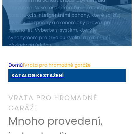
především na tichost chodu, aby nerušila
obyvatele. Naše řešení kombinují robustní
konstrukci s inteligentními pohony, které zajišťují
plynulý, bezpečný a ekonomický provoz po
mnoho let. Vyberte si systém, který je
synonymem pro trvalou kvalitu a minimální
náklady na údržbu.
Domů
|
Vrata pro hromadné garáže
KATALOG KE STAŽENÍ
Mnoho provedení,