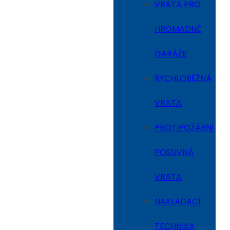
VRATA PRO
HROMADNÉ
GARÁŽE
RYCHLOBĚŽNÁ
VRATA
PROTIPOŽÁRNÍ
POSUVNÁ
VRATA
NAKLÁDACÍ
TECHNIKA