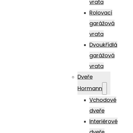
vrata
Rolovací
garážová
vrata
Dvoukřídlá
garážová
vrata
Dveře
Hormann
Vchodové
dveře
Interiérové
dveře