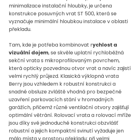
minimalizace instalační hloubky, je určena
konstrukce posuvných vrat ST 500, která se
vyznačuje minimální hloubkou instalace v oblasti
překladu.
Tam, kde je potřeba kombinovat r
ychlost a
vizuální dojem
, se skvěle uplatní rychloběžná
sekční vrata s mikroprofilovaným povrchem,
která opticky pozvednou otvor vrat a navíc zajistí
velmi rychlý průjezd. Klasická výklopná vrata
Berry jsou vzhledem k robustní konstrukci a
snadné obsluze zvláště vhodná pro bezpečné
uzavření parkovacích stání v hromadných
garážích, přičemž různé ventilační otvory zajišťují
optimální větrání. Rolovací vrata a rolovací mříže
jsou díky své jednoduché konstrukci obzvlášť
robustní a jejich kompaktní svinutí vyžaduje jen
málo místa v prostoru překladu; při velmi