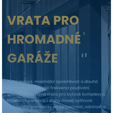
VRATA PRO
HROMADNÉ
GARÁŽE
Tichý provoz, maximální spolehlivost a dlouhá
životnost i při nejvyšší frekvenci používání.
Speciálně navržená vrata pro bytové komplexy a
komerční parkovací domy musejí splňovat
nejpřísnější požadavky na bezpečnost, odolnost a