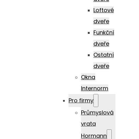
Loftové
dveře
Funkční
dveře
Ostatní
dveře
Okna
Internorm
Pro firmy
Průmyslová
vrata
Hormann