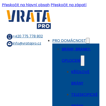
Přeskočit na hlavní obsah
Přeskočit na zápatí
+420 775 778 802
PRO DOMÁCNOST
info@vratapro.cz
BRÁNY, BRANKY,
OPLOCENÍ
KŘÍDLOVÉ
BRÁNY
TELESKOPICKÉ
BRÁNY