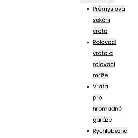
Průmyslová
sekční
vrata
Rolovací
vrata a
rolovací
mříže
Vrata
pro
hromadné
garáže
Rychloběžná