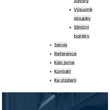
závory
Výsuvné
sloupky
Silniční
bariéry
Servis
Reference
Kdo jsme
Kontakt
Ke stažení