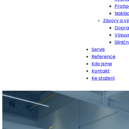
Protip
Naklá
Závory a vý
Dopra
Výsuv
Silničn
Servis
Reference
Kdo jsme
Kontakt
Ke stažení