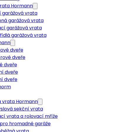
vrata Hormann
í garážová vrata
pná garážová vrata
cí garážová vrata
ídlá garážová vrata
mann
ové dveře
érové dveře
é dveře
ní dveře
í dveře
rnorm
á vrata Hormann
slová sekční vrata
cí vrata a rolovací mříže
 pro hromadné garáže
oběžná vrata