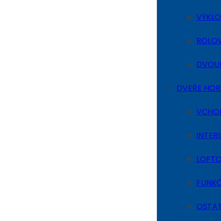
VÝKLO
ROLOV
DVOUK
DVEŘE HO
VCHO
INTER
LOFTO
FUNKČ
OSTAT