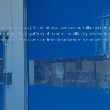
e náš poptávkový formulář pro nezávaznou kalkulaci nebo
xní vjezdový systém nebo máte specifický požadavek na
obratem se vám ozve s optimálním návrhem a cenovou nab