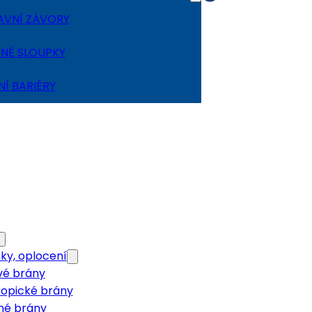
VNÍ ZÁVORY
NÉ SLOUPKY
NÍ BARIÉRY
ky, oplocení
vé brány
kopické brány
né brány