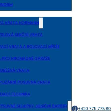
ERNORM
VÁ VRATA HORMANN
SLOVÁ SEKČNÍ VRATA
ACÍ VRATA A ROLOVACÍ MŘÍŽE
 PRO HROMADNÉ GARÁŽE
OBĚŽNÁ VRATA
POŽÁRNÍ POSUVNÁ VRATA
DACÍ TECHNIKA
ÝSUVNÉ SLOUPKY, SILNIČNÍ BARIÉRY
+420 775 778 80