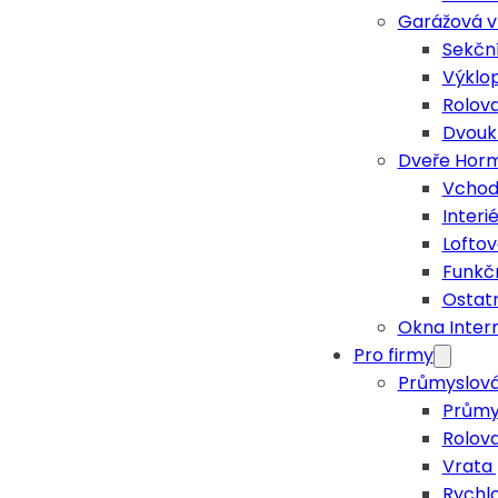
Garážová 
Sekčn
Výklo
Rolova
Dvoukř
Dveře Hor
Vchod
Interi
Loftov
Funkč
Ostatn
Okna Inte
Pro firmy
Průmyslov
Průmy
Rolova
Vrata
Rychl