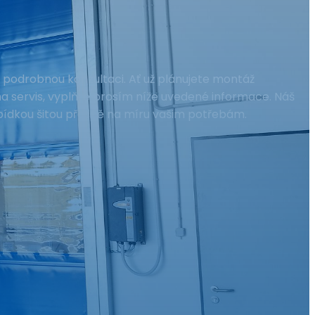
 podrobnou konzultaci. Ať už plánujete montáž
 servis, vyplňte prosím níže uvedené informace. Náš
ídkou šitou přesně na míru vašim potřebám.