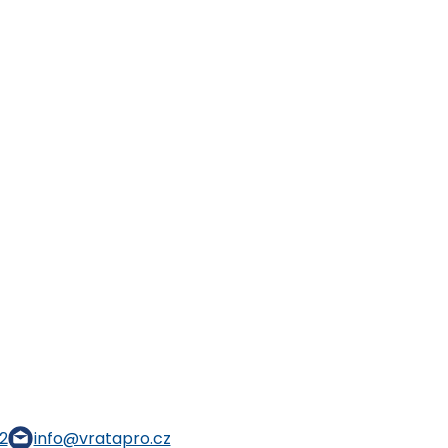
2
info@vratapro.cz