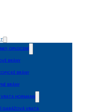
ST
NKY, OPLOCENÍ
OVÉ BRÁNY
KOPICKÉ BRÁNY
NÉ BRÁNY
 VRATA HORMANN
Í GARÁŽOVÁ VRATA