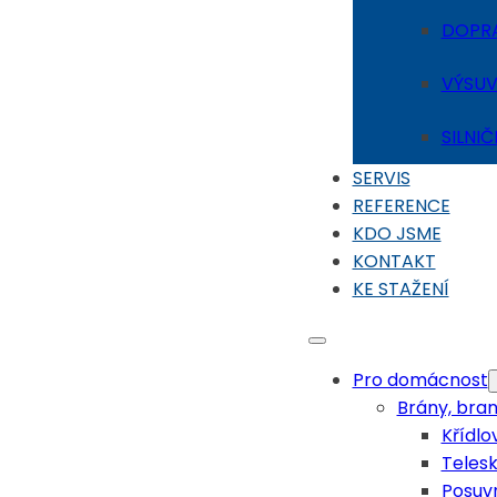
DOPRA
VÝSUV
SILNIČ
SERVIS
REFERENCE
KDO JSME
KONTAKT
KE STAŽENÍ
Pro domácnost
Brány, bran
Křídlo
Teles
Posuv