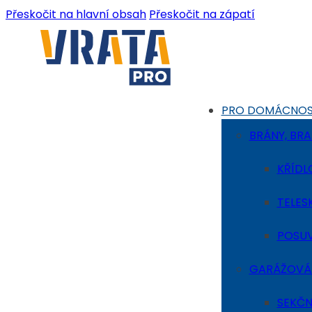
Přeskočit na hlavní obsah
Přeskočit na zápatí
PRO DOMÁCNO
BRÁNY, BRA
KŘÍDL
TELES
POSUV
GARÁŽOVÁ
SEKČN