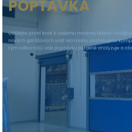
POPTÁVKA
Udělejte první krok k vašemu novému řešení! Využijt
nových garážových vrat Hörmann, potřebujete komple
tým odborníků vaši poptávku detailně analyzuje a 