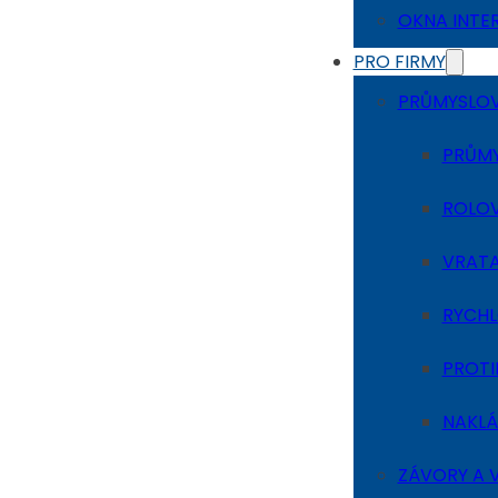
OKNA INT
PRO FIRMY
PRŮMYSLO
PRŮMY
ROLOV
VRATA
RYCHL
PROTI
NAKLÁ
ZÁVORY A V