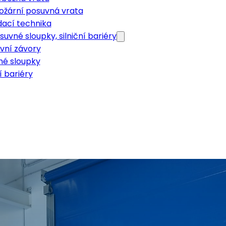
ožární posuvná vrata
dací technika
suvné sloupky, silniční bariéry
vní závory
né sloupky
í bariéry